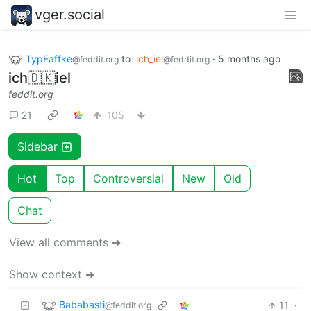
vger.social
TypFaffke
to
ich_iel
·
5 months ago
@feddit.org
@feddit.org
ich🇩🇰iel
feddit.org
21
105
Sidebar
Hot
Top
Controversial
New
Old
Chat
View all comments ➔
Show context ➔
Bababasti
11
·
@feddit.org