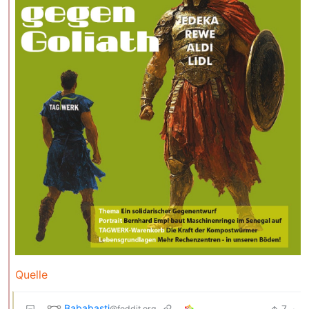
Quelle
Bababasti
7
·
@feddit.org