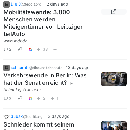
D_a_X
·
12 days ago
@feddit.org
Mobilitätswende: 3.800
Menschen werden
Miteigentümer von Leipziger
teilAuto
www.mdr.de
2
33
schnurrito
·
13 days ago
@discuss.tchncs.de
Verkehrswende in Berlin: Was
hat der Senat erreicht?
bahnblogstelle.com
2
5
1
dubak
·
13 days ago
@feddit.org
Schnieder kommt seinem