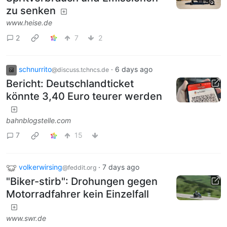
zu senken
www.heise.de
2
7
2
schnurrito
·
6 days ago
@discuss.tchncs.de
Bericht: Deutschlandticket
könnte 3,40 Euro teurer werden
bahnblogstelle.com
7
15
volkerwirsing
·
7 days ago
@feddit.org
"Biker-stirb": Drohungen gegen
Motorradfahrer kein Einzelfall
www.swr.de