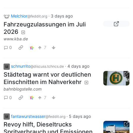
Melchior
·
3 days ago
@feddit.org
Fahrzeugzulassungen im Juli
2026
www.kba.de
0
7
schnurrito
·
4 days ago
@discuss.tchncs.de
Städtetag warnt vor deutlichen
Einschnitten im Nahverkehr
bahnblogstelle.com
0
7
fantawurstwasser
·
5 days ago
@feddit.org
Revoy hilft, Dieseltrucks
Spritverbrauch und Emissionen