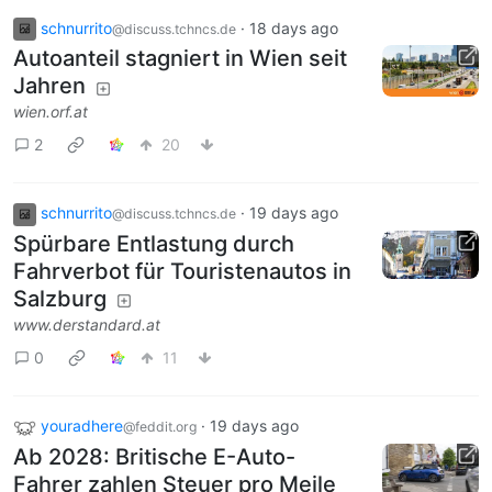
schnurrito
·
18 days ago
@discuss.tchncs.de
Autoanteil stagniert in Wien seit
Jahren
wien.orf.at
2
20
schnurrito
·
19 days ago
@discuss.tchncs.de
Spürbare Entlastung durch
Fahrverbot für Touristenautos in
Salzburg
www.derstandard.at
0
11
youradhere
·
19 days ago
@feddit.org
Ab 2028: Britische E-Auto-
Fahrer zahlen Steuer pro Meile