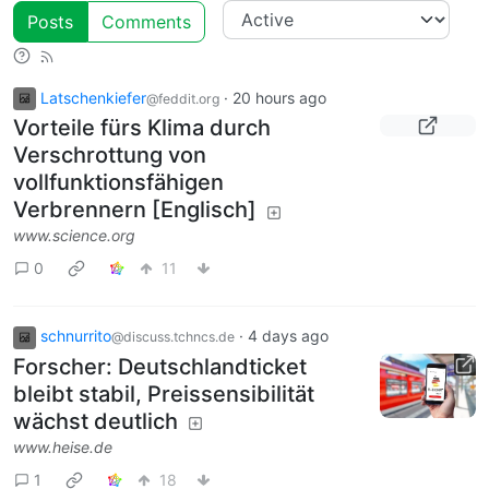
Posts
Comments
Latschenkiefer
·
20 hours ago
@feddit.org
Vorteile fürs Klima durch
Verschrottung von
vollfunktionsfähigen
Verbrennern [Englisch]
www.science.org
0
11
schnurrito
·
4 days ago
@discuss.tchncs.de
Forscher: Deutschlandticket
bleibt stabil, Preissensibilität
wächst deutlich
www.heise.de
1
18