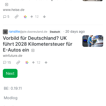
www.heise.de
5
12
ranslite
·
20 days ago
@pie.dasneuland.de
Deutsch
Vorbild für Deutschland? UK
führt 2028 Kilometersteuer für
E-Autos ein
winfuture.de
15
12
Next
BE:
0.19.11
Modlog