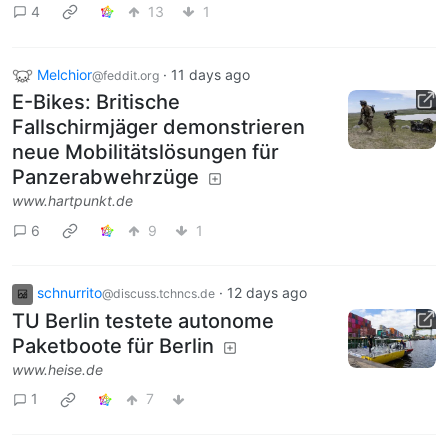
4
13
1
Melchior
·
11 days ago
@feddit.org
E-Bikes: Britische
Fallschirmjäger demonstrieren
neue Mobilitätslösungen für
Panzerabwehrzüge
www.hartpunkt.de
6
9
1
schnurrito
·
12 days ago
@discuss.tchncs.de
TU Berlin testete autonome
Paketboote für Berlin
www.heise.de
1
7